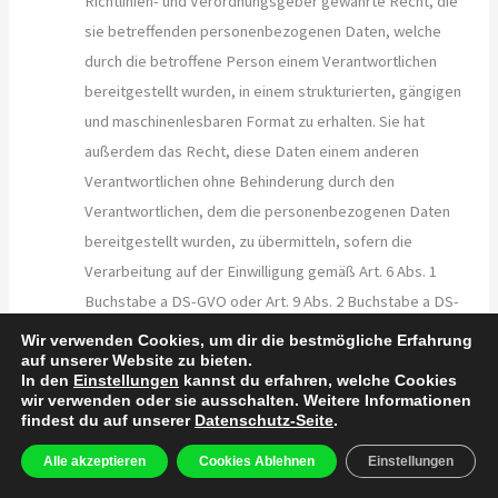
Richtlinien- und Verordnungsgeber gewährte Recht, die
sie betreffenden personenbezogenen Daten, welche
durch die betroffene Person einem Verantwortlichen
bereitgestellt wurden, in einem strukturierten, gängigen
und maschinenlesbaren Format zu erhalten. Sie hat
außerdem das Recht, diese Daten einem anderen
Verantwortlichen ohne Behinderung durch den
Verantwortlichen, dem die personenbezogenen Daten
bereitgestellt wurden, zu übermitteln, sofern die
Verarbeitung auf der Einwilligung gemäß Art. 6 Abs. 1
Buchstabe a DS-GVO oder Art. 9 Abs. 2 Buchstabe a DS-
GVO oder auf einem Vertrag gemäß Art. 6 Abs. 1
Wir verwenden Cookies, um dir die bestmögliche Erfahrung
Buchstabe b DS-GVO beruht und die Verarbeitung
auf unserer Website zu bieten.
In den
Einstellungen
kannst du erfahren, welche Cookies
mithilfe automatisierter Verfahren erfolgt, sofern die
wir verwenden oder sie ausschalten. Weitere Informationen
Verarbeitung nicht für die Wahrnehmung einer Aufgabe
findest du auf unserer
Datenschutz-Seite
.
erforderlich ist, die im öffentlichen Interesse liegt oder
Alle akzeptieren
Cookies Ablehnen
Einstellungen
in Ausübung öffentlicher Gewalt erfolgt, welche dem