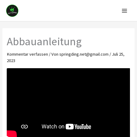
Zum
Mai
Inhalt
Men
springen
Abbauanleitung
Kommentar verfassen
/ Von
springding.net@gmail.com
/
Juli 25,
2023