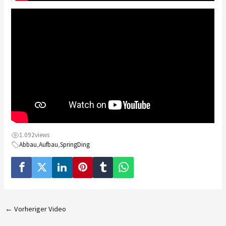
1.092
views
Abbau
,
Aufbau
,
SpringDing
←
Vorheriger Video